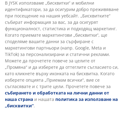
OEKO-TEX® и как той може да ви напътства при
В JYSK използваме „бисквитки“ и мобилни
идентификатори, за да осигурим добро преживяване
избора ви за вашия дом.
при посещение на нашия уебсайт. „Бисквитките“
Прочетете повече
събират информация за вас, за да осигурят
функционалност, статистика и подходящ маркетинг.
Когато приемате маркетингови „бисквитки“, ще
споделяме вашите данни за сърфиране с
маркетингови партньори (напр. Google, Meta и
TikTok) за персонализирани и статични реклами.
Можете да прочетете повече за целите от
„Промяна“ и да изберете да оттеглите съгласието си,
като кликнете върху иконката на бисквитка. Когато
изберете опцията „Приемам всички“, вие се
съгласявате и с трите цели. Прочетете повече за
събирането и обработката на лични данни от
наша страна
и нашата
политика за използване на
„бисквитки“
.
Защо рамката за легло е важна: Комфорт,
стил и умно съхранение
Прочетете нашите най-добри съвети за избор на