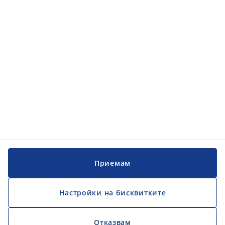
Категории
Обслужване на клиенти
Обслужване на клиенти
JYSK
JYSK
ГЛАВЕН ОФИС
Последвайте JYSK
Приемам
Настройки на бисквитките
Отказвам