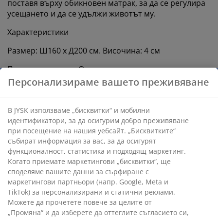
поставя върху обикновен матрак, за да се регулира
усещането и да се удължи животът му.
Характеристики
Размер: Ш160 x Д200 см. Височина: 4 см
Полиетерна пяна: Осигурява здрава опора
OEKO-TEX® STANDARD 100: Тестван за вредни
вещества
Перещ се калъф: Калъфът е сваляем и може да се
пере на 60°C
Полиетерна пяна
Полиетерната пяна е често използван вид пяна,
която осигурява здрава опора и е подходяща за
ежедневни нужди от сън.
OEKO-TEX® STANDARD 100
Този топ матрак е сертифициран по OEKO-TEX®
STANDARD 100. Това означава, че всеки компонент,