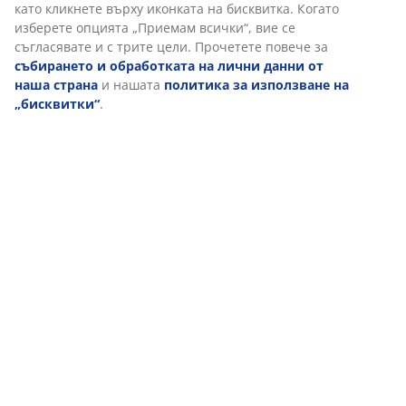
от платове и пълнежи до конци и ципове, е тестван
от независими институти OEKO-TEX® и отговаря на
строги ограничения за вредни вещества.
Калъф, който може да се пере
Горният матрак има калъф с цип, който може лесно
да се сваля и пере в пералня на 60°C, за да се запази
свеж и чист. Прането на 60°C или по-висока
температура ще премахне нежеланите акари от
плата.
Производствената миризма изчезва с времето
Когато за първи път си купите нов горен матрак,
може да усетите лека производствена миризма. Тя е
напълно безвредна и ще изчезне с времето.
Проветряването или прахосмукирането на горния
матрак може да помогне за ускоряване на процеса.
Нека ви помогнем да изберете правилния горен
матрак
За да научите повече за това кой горен матрак е