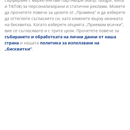
влияе от стайната температура, така че остава
еластична и поддържаща, дори в хладна среда за
сън.
Калъф GREENFIRST®
Калъфът за матрак е обработен с биоцида
GREENFIRST®, който съдържа активното вещество
гераниол. Обработката с гераниол има свойства
против акари. Гераниолът е класифициран като
сенсибилизиращ кожата и трябва да се избягва
директен контакт с кожата. Винаги покривайте с
чаршаф.
Бамбуков въглен
Пяната е обогатена с прах от бамбуков въглен,
който естествено абсорбира влагата и миризмите.
Това помага за поддържането на матрака ви сух и
поддържа комфортна среда за сън.
Ватиран калъф
Калъфът е плътно капитониран с мемори пяна AIR,