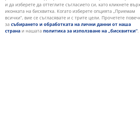
Перещ се калъф
Горният матрак има калъф с цип, който може лесно
да се сваля и да се пере в пералня на 60°C, за да се
запази свеж и чист. Прането на 60°C или по-висока
температура ще премахне нежеланите акари от
плата.
DREAMZONE®
DREAMZONE® е посветен на подобряването на съня
ви с индивидуални решения в матраците и леглата.
Качеството и функционалността са от съществено
значение и са такива от създаването му в Дания
през 2003 г. DREAMZONE® се предлага ексклузивно в
JYSK.
Производствената миризма изчезва с времето
Когато за първи път си вземете нов горен матрак,
може да усетите лека производствена миризма. Тя е
напълно безвредна и ще изчезне с времето.
Проветряването или прахосмукирането на горния