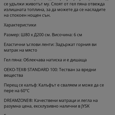
се удължи животът му. Слоят от гел пяна отвежда
излишната топлина, за да можете да се насладите
на спокоен нощен сън.
Характеристики
Размер: Ш80 x Д200 см. Височина: 6 см
Еластични ъглови ленти: Задържат горния ви
матрак на място
Гел пяна: Облекчава натиска и е дишаща
OEKO-TEX® STANDARD 100: Тестван за вредни
вещества
Перещ се калъф: Калъфът е сваляем и може да се
Персонализираме вашето преживяване
пере на 60°C
DREAMZONE®: Качествени матраци и легла на
В JYSK използваме „бисквитки“ и мобилни
разумна цена, ексклузивно налични в JYSK
идентификатори, за да осигурим добро преживяване