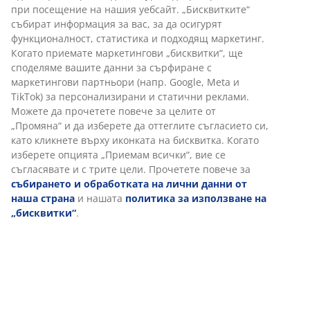
при посещение на нашия уебсайт. „Бисквитките“
пясък
5 €
10 €
9,50 
събират информация за вас, за да осигурят
/бр.
/бр.
14 €
функционалност, статистика и подходящ маркетинг.
17,99 € /бр.
34,99 € /бр.
32,99 € 
/бр.
14 €
Когато приемате маркетингови „бисквитки“, ще
9,78
19,56
18,5
49,99 € /бр.
/бр.
споделяме вашите данни за сърфиране с
27,38
54,99 € /бр.
ЛВ.
ЛВ.
ЛВ.
маркетингови партньори (напр. Google, Meta и
/бр.
/бр.
/б
27,38
ЛВ.
35,19 ЛВ. /бр.
68,43 ЛВ. /бр.
64,52 ЛВ
TikTok) за персонализирани и статични реклами.
/бр.
ЛВ.
97,77 ЛВ. /бр.
Можете да прочетете повече за целите от
/бр.
107,55 ЛВ. /
„Промяна“ и да изберете да оттеглите съгласието си,
+ Още размери
бр.
като кликнете върху иконката на бисквитка. Когато
изберете опцията „Приемам всички“, вие се
съгласявате и с трите цели. Прочетете повече за
събирането и обработката на лични данни от
наша страна
и нашата
политика за използване на
„бисквитки“
.
Разгледайте новата ни брошура