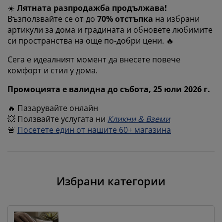
оддръжка на мебели
радинско осветление
аршафи
амки за легла
светление
☀️
Лятната разпродажба продължава!
Възползвайте се от до
70% отстъпка
на избрани
ъмпинг
ардероби
снови за матрак
токи за дома
артикули за дома и градината и обновете любимите
си пространства на още по-добри цени. 🔥
ебели за спалня
одматрачни рамки
етска стая
Сега е идеалният момент да внесете повече
комфорт и стил у дома.
етски матраци
ране
Промоцията е валидна до
събота
,
25 юли
202
6
г.
етски легла
🔥 Пазарувайте онлайн
💥 Ползвайте услугата ни
Кликни & Вземи
🚨
Посетете един от нашите 60+ магазина
Избрани категории