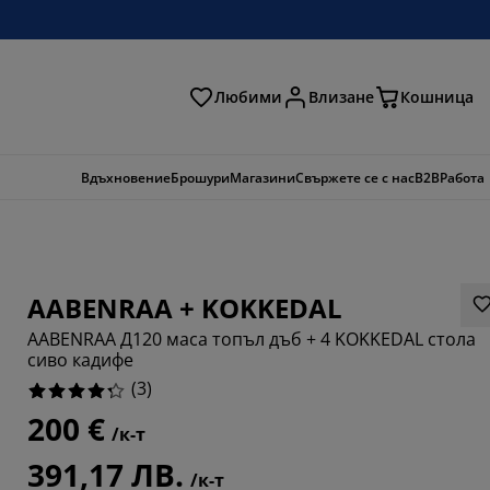
Любими
Влизане
Кошница
ене
Вдъхновение
Брошури
Магазини
Свържете се с нас
B2B
Работа
AABENRAA + KOKKEDAL
AABENRAA Д120 маса топъл дъб + 4 KOKKEDAL стола
сиво кадифе
(
3
)
200 €
/к-т
6666%
391,17 ЛВ.
/к-т