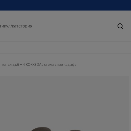
Търс
топъл дъб + 4 KOKKEDAL стола сиво кадифе
66.6666666666
0%