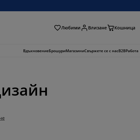
Любими
Влизане
Кошница
ене
Вдъхновение
Брошури
Магазини
Свържете се с нас
B2B
Работа
дизайн
че