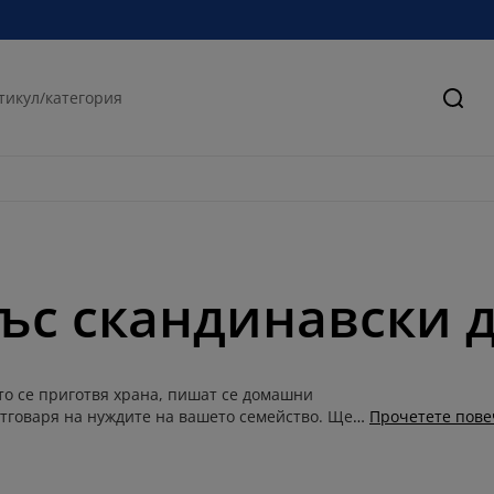
Търс
със скандинавски 
то се приготвя храна, пишат се домашни
 отговаря на нуждите на вашето семейство. Ще
Прочетете пове
и масата да е дълга, когато имате гости?
воъгълна? Харесвате ли стъклен, дъбов, бял,
за хранене на JYSK с различни размери-