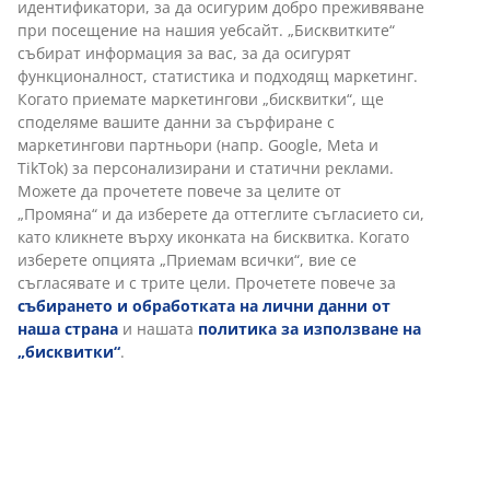
Бърза замяна и връщане
идентификатори, за да осигурим добро преживяване
Предлагаме лесно връщане на избрани артикули.
при посещение на нашия уебсайт. „Бисквитките“
събират информация за вас, за да осигурят
Гаранция на цените
функционалност, статистика и подходящ маркетинг.
30-дневна гаранция на цените.
Когато приемате маркетингови „бисквитки“, ще
Различни опции за доставка
споделяме вашите данни за сърфиране с
Бърза и лесна доставка по Ваш избор.
маркетингови партньори (напр. Google, Meta и
TikTok) за персонализирани и статични реклами.
Можете да прочетете повече за целите от
„Промяна“ и да изберете да оттеглите съгласието си,
Полиестер (50% рециклиран), Ш140 x В300 см
като кликнете върху иконката на бисквитка. Когато
изберете опцията „Приемам всички“, вие се
съгласявате и с трите цели. Прочетете повече за
Артикул: 5099818
събирането и обработката на лични данни от
наша страна
и нашата
политика за използване на
„бисквитки“
.
Характеристики
Отзиви