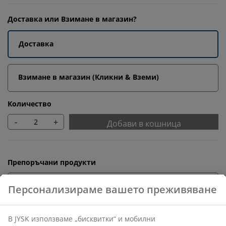
Доставка или Взимане в магазин?
Доставка
Взимане в магазин (Кликни & Вземи)
Количество
-
+
Добави в кошница
Препоръчани продукти
Корнизи
Персонализираме вашето преживяване
В JYSK използваме „бисквитки“ и мобилни