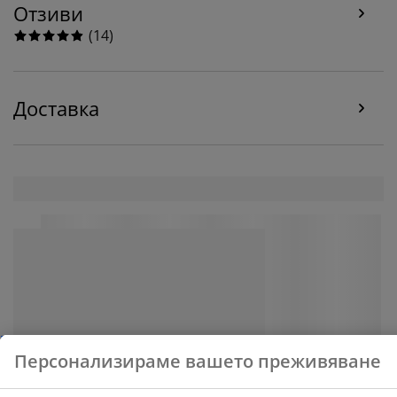
изберете опцията „Приемам всички“, вие се
Отзиви
съгласявате и с трите цели. Прочетете повече за
(
14
)
събирането и обработката на лични данни от
наша страна
и нашата
политика за използване на
„бисквитки“
.
Доставка