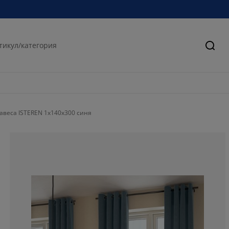
Търс
авеса ISTEREN 1x140x300 синя
75%
5%