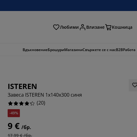
Любими
Влизане
Кошница
ене
Вдъхновение
Брошури
Магазини
Свържете се с нас
B2B
Работа
ISTEREN
Завеса ISTEREN 1x140x300 синя
(
20
)
-49%
9 €
/бр.
17,99 € /бр.