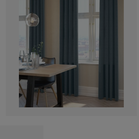
5%
5%
10%