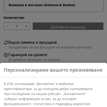
Взимане в магазин (Кликни & Вземи)
Количество
-
+
Добави в кошница
Бърза замяна и връщане
Предлагаме лесно връщане на избрани артикули.
Гаранция на цените
30-дневна гаранция на цените.
Различни опции за доставка
Бърза и лесна доставка по Ваш избор.
Полиестер. С халки. 1x140x300 см
Артикул: 5080038