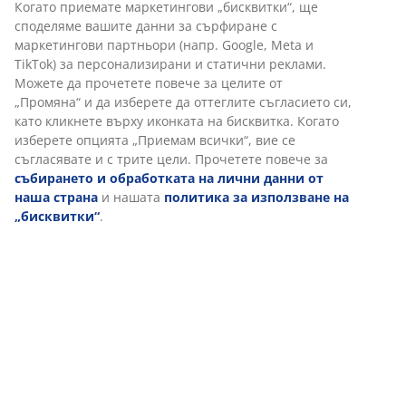
Характеристики
Отзиви
(
12
)
Доставка
Персонализираме вашето преживяване
В JYSK използваме „бисквитки“ и мобилни идентификатори, з
осигурим добро преживяване при посещение на нашия уебса
„Бисквитките“ събират информация за вас, за да осигурят