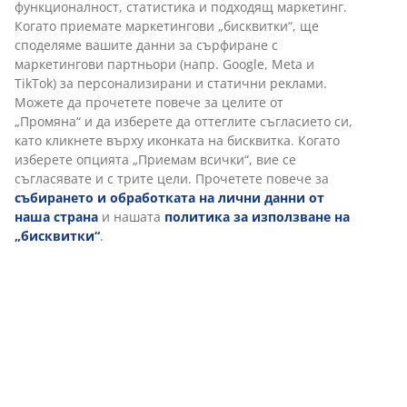
11% полиамид. С халки. 1 x Ш140 x В300 см
функционалност, статистика и подходящ маркетинг.
Когато приемате маркетингови „бисквитки“, ще
споделяме вашите данни за сърфиране с
Артикул: 5080021
маркетингови партньори (напр. Google, Meta и
TikTok) за персонализирани и статични реклами.
Можете да прочетете повече за целите от
„Промяна“ и да изберете да оттеглите съгласието си,
Характеристики
като кликнете върху иконката на бисквитка. Когато
изберете опцията „Приемам всички“, вие се
съгласявате и с трите цели. Прочетете повече за
събирането и обработката на лични данни от
Отзиви
наша страна
и нашата
политика за използване на
(
47
)
„бисквитки“
.
Доставка