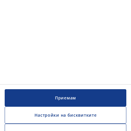
Обслужване на клиенти
Обслужване на клиенти
JYSK
JYSK
ГЛАВЕН ОФИС
Последвайте JYSK
Приемам
Настройки на бисквитките