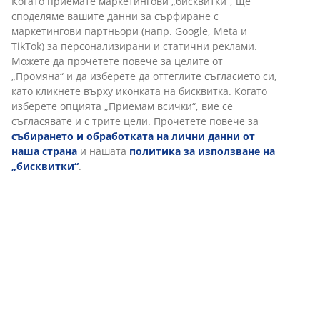
Характеристики
Отзиви
(
123
)
Доставка
Персонализираме вашето преживяване