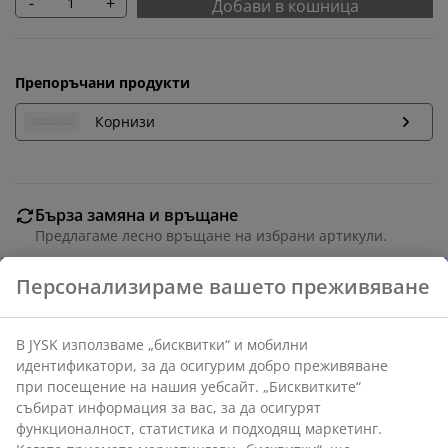
-
+
Добави в кошница
Препоръчани продукти
Корнизи
Бърза замяна и връщане
Предлагаме лесно връщане на избрани артикули.
Гаранция на цените
30-дневна гаранция на цените.
Различни опции за доставка
Бърза и лесна доставка по Ваш избор.
Артикул: 5095801