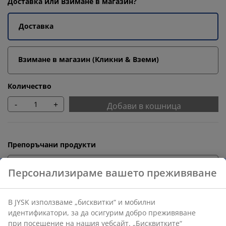
Доставка или Взимане в магазин?
Доставка
Взимане в магазин (Кликни & Вземи)
Количество
-
+
Добави в кошница
Препоръчани продукти
Корнизи
Бърза замяна и връщане
Предлагаме лесно връщане на избрани артикули.