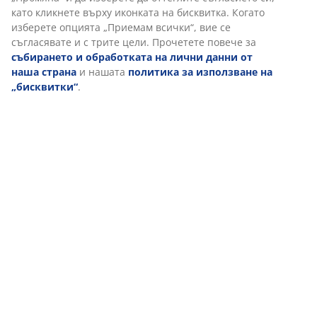
Артикул: 5236000
Характеристики
Отзиви
(
6
)
Персонализираме вашето преживяване
Доставка
В JYSK използваме „бисквитки“ и мобилни идентификатори, з
добро преживяване при посещение на нашия уебсайт. „Биск
събират информация за вас, за да осигурят функционалност, 
подходящ маркетинг. Когато приемате маркетингови „бискви
споделяме вашите данни за сърфиране с маркетингови парт
Google, Meta и TikTok) за персонализирани и статични рекла
прочетете повече за целите от „Промяна“ и да изберете да о