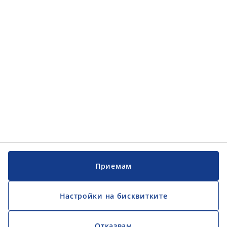
Обслужване на клиенти
Обслужване на клиенти
JYSK
JYSK
ГЛАВЕН ОФИС
Последвайте JYSK