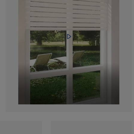
2.623906705539
2.915451895043
4.081632653061