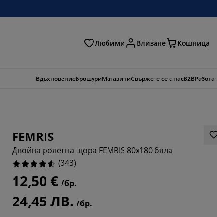
Любими
Влизане
Кошница
ене
Вдъхновение
Брошури
Магазини
Свържете се с нас
B2B
Работа
FEMRIS
Двойна ролетна щора FEMRIS 80x180 бяла
(
343
)
12,50 €
/бр.
764%
24,45 ЛВ.
/бр.
793%