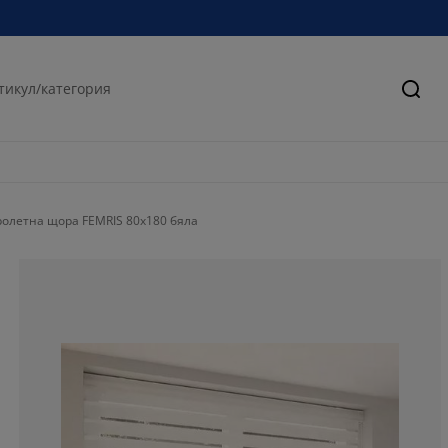
Търс
олетна щора FEMRIS 80x180 бяла
78.4256559766
11.9533527696