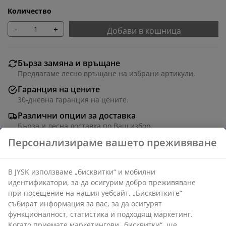
Количество
-
+
Добави в кошница
Бърза замяна и връщане
Предлагаме лесно връщане на избрани артикули.
Гаранция на цените
30-дневна гаранция на цените.
Различни опции за доставка
Бърза и лесна доставка по Ваш избор.
Полиестер. С верижка от мъниста. Може да се скъси
по ширина. Ш90 x В210 см
Артикул: 5530850
Инструкции за сглобяване