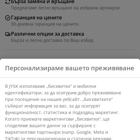
Бърза замяна и връщане
Предлагаме лесно връщане на избрани артикули.
Гаранция на цените
30-дневна гаранция на цените.
Различни опции за доставка
Бърза и лесна доставка по Ваш избор.
Артикул: 2729702
Персонализираме вашето преживяване
В JYSK използваме „бисквитки“ и мобилни
Характеристики
идентификатори, за да осигурим добро преживяване
при посещение на нашия уебсайт. „Бисквитките“
събират информация за вас, за да осигурят
функционалност, статистика и подходящ маркетинг.
Отзиви
Когато приемате маркетингови „бисквитки“, ще
споделяме вашите данни за сърфиране с
(
0
)
маркетингови партньори (напр. Google, Meta и
TikTok) за персонализирани и статични реклами.