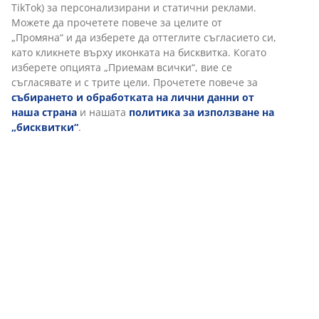
(
14
)
Доставка
Персонализираме вашето преживяване
В JYSK използваме „бисквитки“ и мобилни идентификатори, з
осигурим добро преживяване при посещение на нашия уебса
„Бисквитките“ събират информация за вас, за да осигурят
функционалност, статистика и подходящ маркетинг. Когато
приемате маркетингови „бисквитки“, ще споделяме вашите 
за сърфиране с маркетингови партньори (напр. Google, Meta
TikTok) за персонализирани и статични реклами. Можете да
прочетете повече за целите от „Промяна“ и да изберете да
оттеглите съгласието си, като кликнете върху иконката на
бисквитка. Когато изберете опцията „Приемам всички“, вие с
съгласявате и с трите цели. Прочетете повече за
събиранет
обработката на лични данни от наша страна
и нашата
политика за използване на „бисквитки“
.