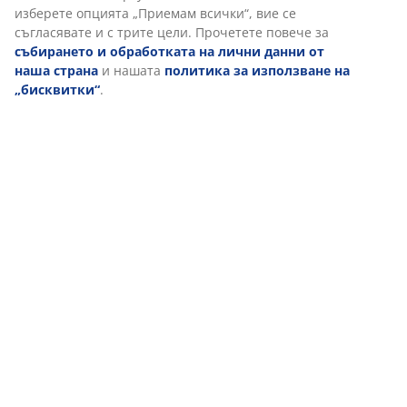
прочетете повече за целите от „Промяна“ и да
изберете да оттеглите съгласието си, като кликнете
върху иконката на бисквитка. Когато изберете опцията
„Приемам всички“, вие се съгласявате и с трите цели.
Отзиви
Прочетете повече за
събирането и обработката на
(
42
)
лични данни от наша страна
и нашата
политика за
използване на „бисквитки“
.
Доставка