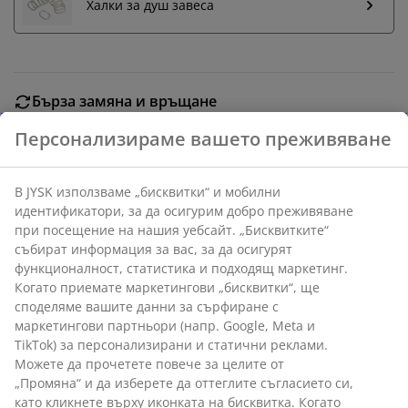
Халки за душ завеса
Бърза замяна и връщане
Предлагаме лесно връщане на избрани артикули.
Гаранция на цените
30-дневна гаранция на цените.
Персонализираме вашето преживяване
Различни опции за доставка
Бърза и лесна доставка по Ваш избор.
В JYSK използваме „бисквитки“ и мобилни
идентификатори, за да осигурим добро преживяване
при посещение на нашия уебсайт. „Бисквитките“
Артикул: 2774000
събират информация за вас, за да осигурят
функционалност, статистика и подходящ маркетинг.
Етикети
Когато приемате маркетингови „бисквитки“, ще
споделяме вашите данни за сърфиране с
маркетингови партньори (напр. Google, Meta и TikTok)
за персонализирани и статични реклами. Можете да
Характеристики