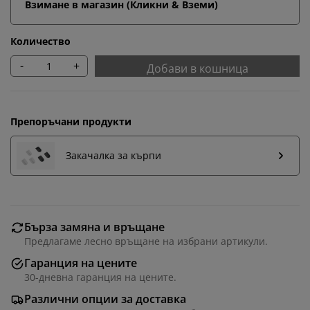
Взимане в магазин (Кликни & Вземи)
Количество
-
+
Добави в кошница
Препоръчани продукти
Закачалка за кърпи
Бърза замяна и връщане
Персонализираме вашето преживяване
Предлагаме лесно връщане на избрани артикули.
Гаранция на цените
В JYSK използваме „бисквитки“ и мобилни
30-дневна гаранция на цените.
идентификатори, за да осигурим добро преживяване
Различни опции за доставка
при посещение на нашия уебсайт. „Бисквитките“