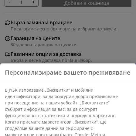
-
+
Добави в кошница
Бърза замяна и връщане
Предлагаме лесно връщане на избрани артикули.
Гаранция на цените
30-дневна гаранция на цените.
Различни опции за доставка
Бърза и лесна доставка по Ваш избор.
Персонализираме вашето преживяване
Артикул: 2522799
В JYSK използваме „бисквитки“ и мобилни
идентификатори, за да осигурим добро преживяване
при посещение на нашия уебсайт. „Бисквитките“
събират информация за вас, за да осигурят
Характеристики
функционалност, статистика и подходящ маркетинг.
Когато приемате маркетингови „бисквитки“, ще
споделяме вашите данни за сърфиране с
маркетингови партньори (напр. Google, Meta и