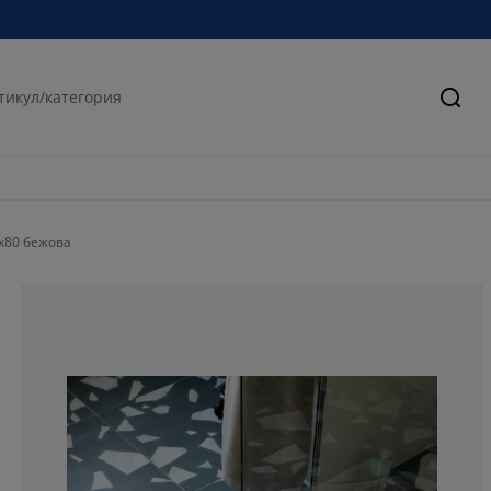
Търс
x80 бежова
66.6666666666
0%