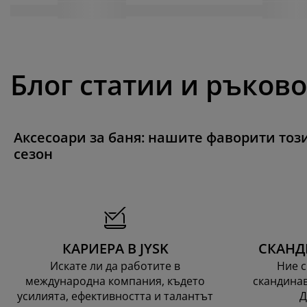
Блог статии и ръков
Аксесоари за баня: нашите фаворити тоз
сезон
КАРИЕРА В JYSK
СКАНД
Искате ли да работите в
Ние с
международна компания, където
скандинав
усилията, ефективността и талантът
Д