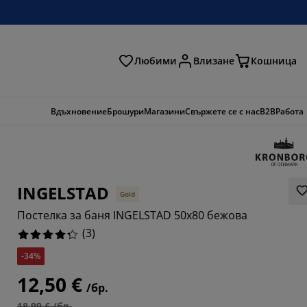
Любими
Влизане
Кошница
ене
Вдъхновение
Брошури
Магазини
Свържете се с нас
B2B
Работа
INGELSTAD
Gold
Постелка за баня INGELSTAD 50x80 бежова
(
3
)
-34%
6666%
12,50 €
/бр.
18,99 € /бр.