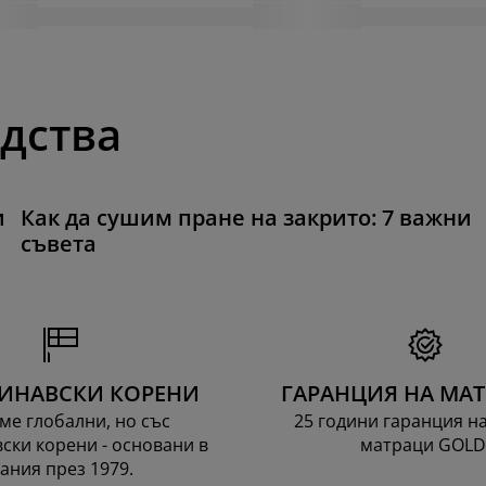
одства
и
Как да сушим пране на закрито: 7 важни
съвета
ИНАВСКИ КОРЕНИ
ГАРАНЦИЯ НА МА
ме глобални, но със
25 години гаранция н
ски корени - основани в
матраци GOLD
ания през 1979.