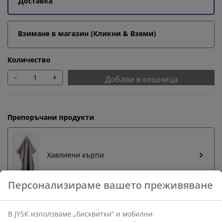
Доставка
Взимане в магазин (Кликни & Вземи)
Количество
-
+
Добави в кошница
Препоръчани продукти
Хавлиени кърпи
Бърза замяна и връщане