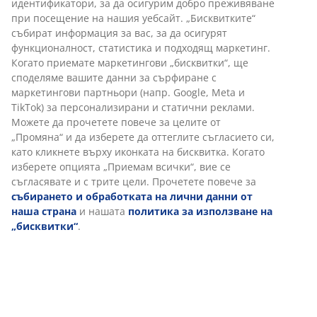
Предлагаме лесно връщане на избрани артикули.
Гаранция на цените
30-дневна гаранция на цените.
Различни опции за доставка
Бърза и лесна доставка по Ваш избор.
Артикул: 2521258
Характеристики
Отзиви
(
207
)