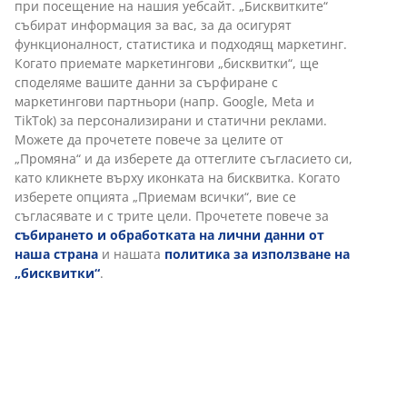
Постелка за баня от 100% полиестерен микрофибър
(100% рециклиран). 60x90 см
Артикул: 2526827
Характеристики
Отзиви
(
4
)
За марката