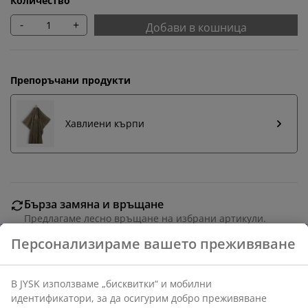
Количество
-
+
Добави в кошница
Препоръчани продукти
Хавлиени кърпи
Бърза замяна и връщане
Предлагаме лесно връщане на избрани артикули.
Гаранция на цените
30-дневна гаранция на цените.
Различни опции за доставка
Бърза и лесна доставка по Ваш избор.