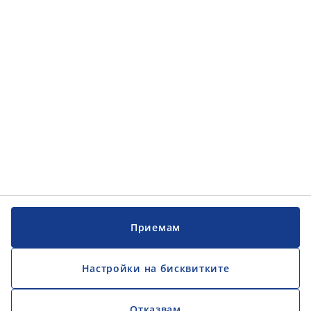
Обслужване на клиенти
Обслужване на клиенти
JYSK
JYSK
ГЛАВЕН ОФИС
Последвайте JYSK