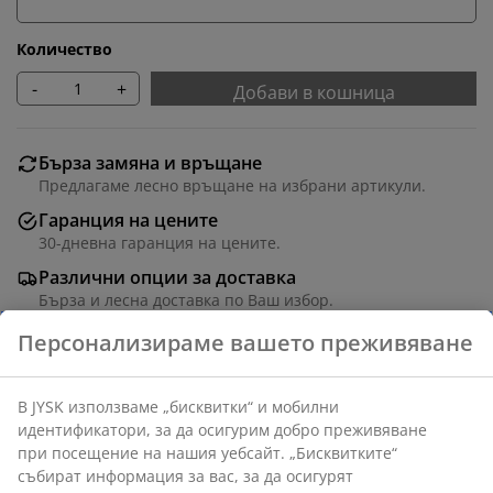
Количество
-
+
Добави в кошница
Бърза замяна и връщане
Предлагаме лесно връщане на избрани артикули.
Гаранция на цените
30-дневна гаранция на цените.
Различни опции за доставка
Бърза и лесна доставка по Ваш избор.
Бяла рамка за снимка 40x50 см от MDF с лека
пластмасова предна част. С паспарту, което
предпазва изображението ви и придава елегантен,
завършен вид. Подходяща за постери и снимки с
размер А3.