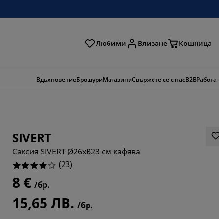
Любими
Влизане
Кошница
ене
Вдъхновение
Брошури
Магазини
Свържете се с нас
B2B
Работа
SIVERT
Саксия SIVERT Ø26xВ23 см кафява
(
23
)
8 €
/бр.
0434%
15,65 ЛВ.
/бр.
3043%