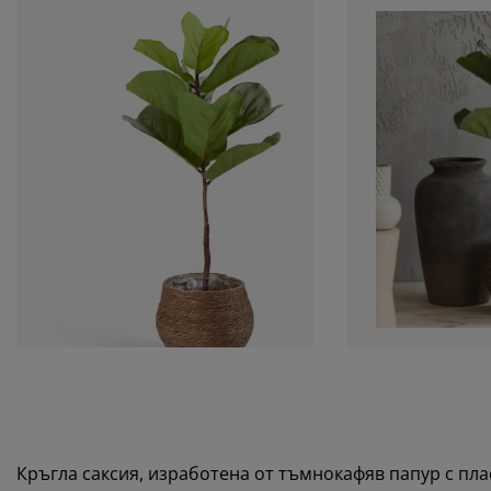
Кръгла саксия, изработена от тъмнокафяв папур с пл