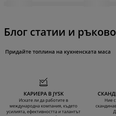
Блог статии и ръков
Придайте топлина на кухненската маса
КАРИЕРА В JYSK
СКАНД
Искате ли да работите в
Ние с
международна компания, където
скандинав
усилията, ефективността и талантът
Д