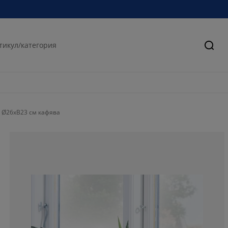
Търс
T Ø26xВ23 см кафява
69.5652173913
8.69565217391