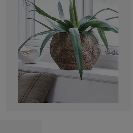
0%
8.69565217391
13.04347826086