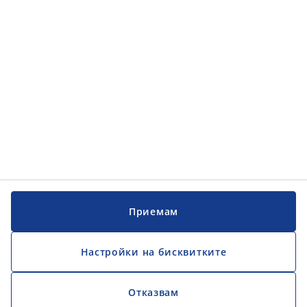
Обслужване на клиенти
Обслужване на клиенти
JYSK
JYSK
ГЛАВЕН ОФИС
Последвайте JYSK