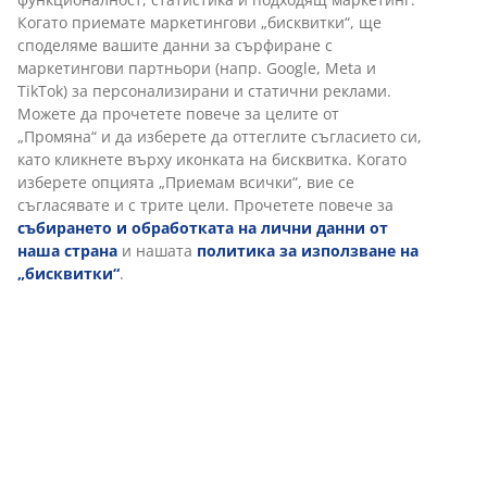
Артикул: 6400176
Характеристики
Персонализираме вашето преживяване
Отзиви
В JYSK използваме „бисквитки“ и мобилни идентификатори, з
(
62
)
осигурим добро преживяване при посещение на нашия уебса
„Бисквитките“ събират информация за вас, за да осигурят
функционалност, статистика и подходящ маркетинг. Когато
приемате маркетингови „бисквитки“, ще споделяме вашите
Доставка
данни за сърфиране с маркетингови партньори (напр. Google
Meta и TikTok) за персонализирани и статични реклами. Мож
да прочетете повече за целите от „Промяна“ и да изберете д
оттеглите съгласието си, като кликнете върху иконката на
бисквитка. Когато изберете опцията „Приемам всички“, вие с
съгласявате и с трите цели. Прочетете повече за
събиранет