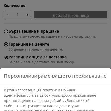
Количество
-
+
Добави в кошница
Бърза замяна и връщане
Предлагаме лесно връщане на избрани артикули.
Гаранция на цените
30-дневна гаранция на цените.
Различни опции за доставка
Бърза и лесна доставка по Ваш избор.
Водоустойчиво покривало за градински мебели от
тъмносив полиестер. Това устойчиво на
замръзване покривало защитава вашите външни
мебели от тежки атмосферни условия. Идеално за
поддържане на вашия градински комплект чист и
сух през цялата година. Ш210 x Д250 x В90 см