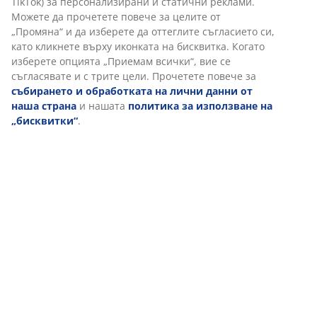
TikTok) за персонализирани и статични реклами.
естествени кубу и ратан за рустикален, текстуриран
Можете да прочетете повече за целите от
вид. Всяка кашпа се доставя с практична
„Промяна“ и да изберете да оттеглите съгласието си,
пластмасова подложка за растенията. Ø49/35 x
като кликнете върху иконката на бисквитка. Когато
В23/19 см
изберете опцията „Приемам всички“, вие се
съгласявате и с трите цели. Прочетете повече за
събирането и обработката на лични данни от
Артикул: 6426063
наша страна
и нашата
политика за използване на
„бисквитки“
.
Характеристики
Отзиви
(
2
)
Доставка