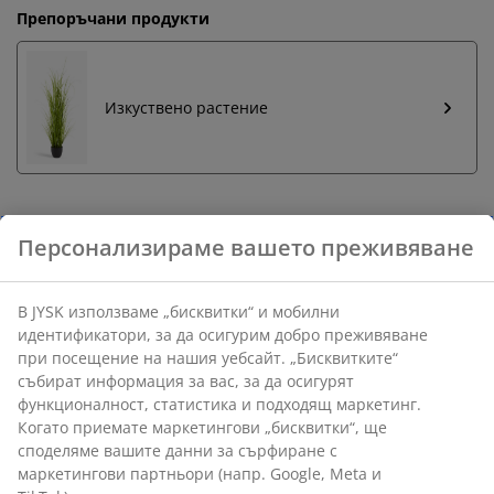
Препоръчани продукти
Изкуствено растение
Персонализираме вашето преживяване
Бърза замяна и връщане
Предлагаме лесно връщане на избрани артикули.
В JYSK използваме „бисквитки“ и мобилни
Гаранция на цените
идентификатори, за да осигурим добро преживяване
30-дневна гаранция на цените.
при посещение на нашия уебсайт. „Бисквитките“
Различни опции за доставка
събират информация за вас, за да осигурят
Бърза и лесна доставка по Ваш избор.
функционалност, статистика и подходящ маркетинг.
Когато приемате маркетингови „бисквитки“, ще
споделяме вашите данни за сърфиране с
маркетингови партньори (напр. Google, Meta и
Плетена кашпа в комплект от две, изплетена от