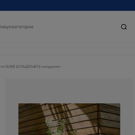
Търс
етя KUBB Ш18xД50xВ16 натурален
100%
0%