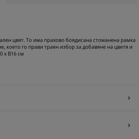
рален цвят. То има прахово боядисана стоманена рамка
е, което го прави траен избор за добавяне на цветя и
 x В16 см