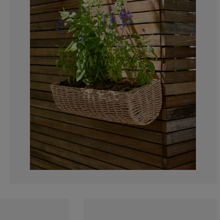
0%
0%
0%