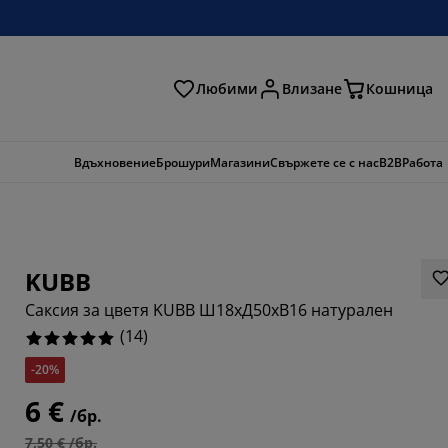
Любими
Влизане
Кошница
ене
Вдъхновение
Брошури
Магазини
Свържете се с нас
B2B
Работа
KUBB
Саксия за цветя KUBB Ш18xД50xВ16 натурален
(
14
)
-20%
6 €
/бр.
7,50 € /бр.