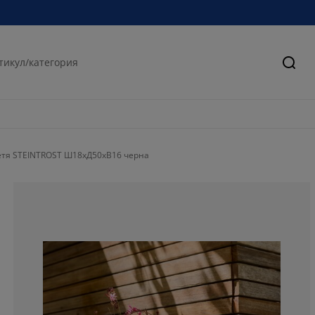
Търс
етя STEINTROST Ш18xД50xВ16 черна
70.5882352941
23.5294117647