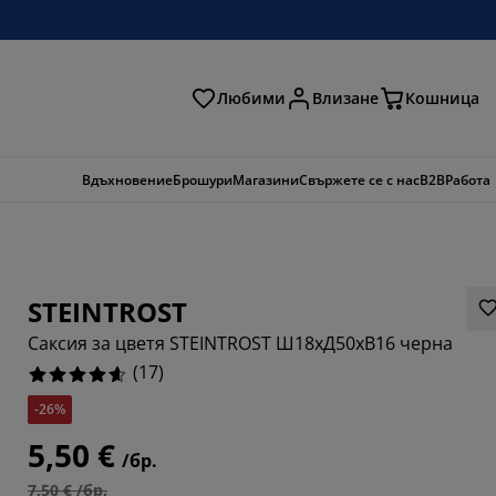
Любими
Влизане
Кошница
ене
Вдъхновение
Брошури
Магазини
Свържете се с нас
B2B
Работа
STEINTROST
Саксия за цветя STEINTROST Ш18xД50xВ16 черна
(
17
)
-26%
1765%
5,50 €
/бр.
0588%
7,50 € /бр.