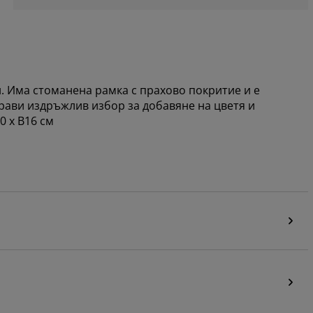
н. Има стоманена рамка с прахово покритие и е
рави издръжлив избор за добавяне на цветя и
 x В16 см