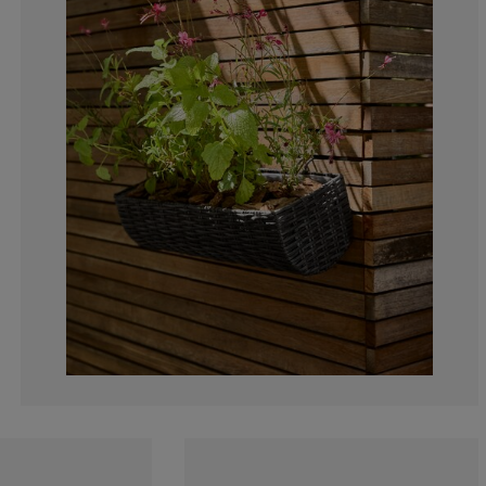
5.88235294117
0%
0%