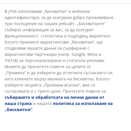
Бърза замяна и връщане
Предлагаме лесно връщане на избрани артикули.
Гаранция на цените
30-дневна гаранция на цените.
Различни опции за доставка
Бърза и лесна доставка по Ваш избор.
Кашпа, изработена от лек ПВЦ ратан и стомана.
Кашпата наподобява естествена ракита и с нея
растенията ви могат да изглеждат по-големи. Лесно
може да бъде направена дупка за дренаж, за да се
осигури оттичане на излишната вода. Ш30 x Д30 x
В50 см
Артикул: 6426004
Инструкции за сглобяване