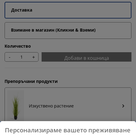
Доставка
Взимане в магазин (Кликни & Вземи)
Количество
-
+
Добави в кошница
Препоръчани продукти
Изкуствено растение