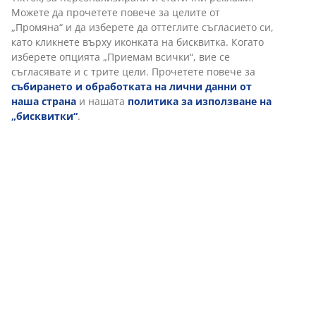
Когато приемате маркетингови „бисквитки“, ще
Инструкции за сглобяване
споделяме вашите данни за сърфиране с маркетингови
партньори (напр. Google, Meta и TikTok) за
персонализирани и статични реклами. Можете да
прочетете повече за целите от „Промяна“ и да изберете
Характеристики
да оттеглите съгласието си, като кликнете върху
иконката на бисквитка. Когато изберете опцията
„Приемам всички“, вие се съгласявате и с трите цели.
Прочетете повече за
събирането и обработката на
Отзиви
лични данни от наша страна
и нашата
политика за
(
45
)
използване на „бисквитки“
.
За марката
Доставка