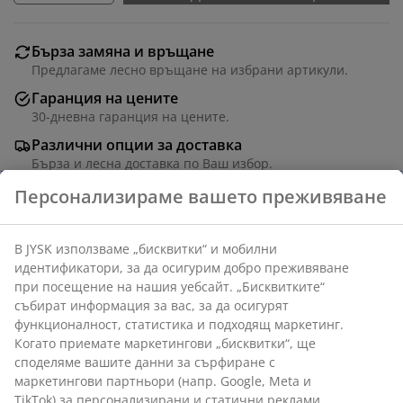
Бърза замяна и връщане
Предлагаме лесно връщане на избрани артикули.
Гаранция на цените
30-дневна гаранция на цените.
Различни опции за доставка
Бърза и лесна доставка по Ваш избор.
Кръгла маса за градина с плот от изкуствена
дървесина. Рамка и крака от алуминий с прахово
Персонализираме вашето преживяване
покритие. Изкуствената дървесина наподобява
естествената, но не се нуждае от поддръжка.
Алуминият е лек и устойчив материал, който не
В JYSK използваме „бисквитки“ и мобилни
ръждясва. Ø110 x В74 см
идентификатори, за да осигурим добро преживяване
при посещение на нашия уебсайт. „Бисквитките“
събират информация за вас, за да осигурят
Артикул: 3725044
функционалност, статистика и подходящ маркетинг.