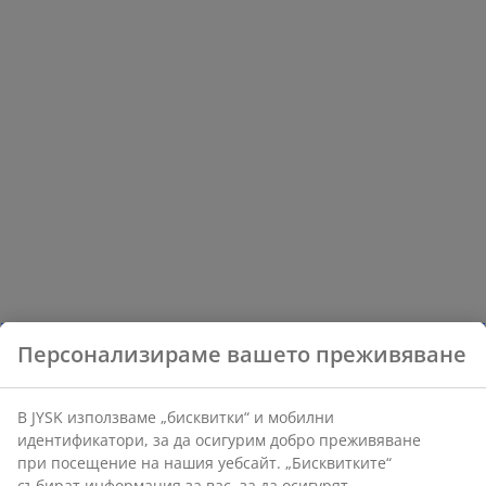
Персонализираме вашето преживяване
В JYSK използваме „бисквитки“ и мобилни
идентификатори, за да осигурим добро преживяване
при посещение на нашия уебсайт. „Бисквитките“
събират информация за вас, за да осигурят