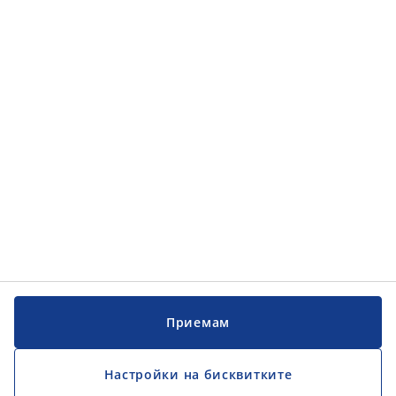
Категории
Категории
Обслужване на клиенти
Обслужване на клиенти
JYSK
JYSK
ГЛАВЕН ОФИС
Последвайте JYSK
Приемам
Настройки на бисквитките