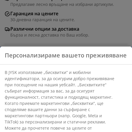
Предлагаме лесно връщане на избрани артикули.
Гаранция на цените
30-дневна гаранция на цените.
Различни опции за доставка
Бърза и лесна доставка по Ваш избор.
Персонализираме вашето преживяване
Маса за балкон със сив плот от пресован ламинат и
черна основа от алуминий с прахово покритие.
В JYSK използваме „бисквитки“ и мобилни
Плотът може да бъде изцяло наклонен на едната
идентификатори, за да осигурим добро преживяване
страна за лесно съхранение. Алуминият е лек и
при посещение на нашия уебсайт. „Бисквитките“
устойчив материал, който не ръждясва.
събират информация за вас, за да осигурят
функционалност, статистика и подходящ маркетинг.
Артикул: 3700568
Когато приемате маркетингови „бисквитки“, ще
споделяме вашите данни за сърфиране с
Инструкции за сглобяване
маркетингови партньори (напр. Google, Meta и
TikTok) за персонализирани и статични реклами.
Можете да прочетете повече за целите от