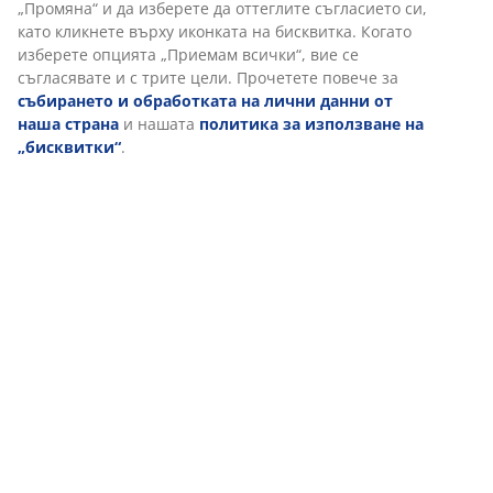
„Промяна“ и да изберете да оттеглите съгласието си,
Характеристики
като кликнете върху иконката на бисквитка. Когато
изберете опцията „Приемам всички“, вие се
съгласявате и с трите цели. Прочетете повече за
събирането и обработката на лични данни от
Отзиви
наша страна
и нашата
политика за използване на
(
6
)
„бисквитки“
.
За марката
Доставка