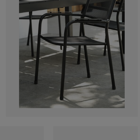
0%
0%
0%