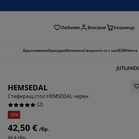
Любими
Влизане
Кошница
ене
Вдъхновение
Брошури
Магазини
Свържете се с нас
B2B
Работа
HEMSEDAL
Стифиращ стол HEMSEDAL черен
(
2
)
-22%
42,50 €
/бр.
55 € /бр.