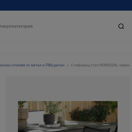
Търс
ински столове от метал и ПВЦ ратан
Стифиращ стол HEMSEDAL черен
100%
0%