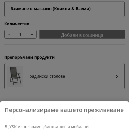
Взимане в магазин (Кликни & Вземи)
Количество
-
+
Добави в кошница
Препоръчани продукти
Градински столове
Бърза замяна и връщане
Предлагаме лесно връщане на избрани артикули.
Гаранция на цените