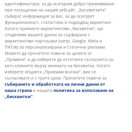
30-дневна гаранция на цените.
Различни опции за доставка
Бърза и лесна доставка по Ваш избор.
Луксозна градинска възглавница с издръжлива
тъкана калъфка. За регулируем стол. 50x120x4 см
Артикул: 3725106
Характеристики
Отзиви
(
2
)