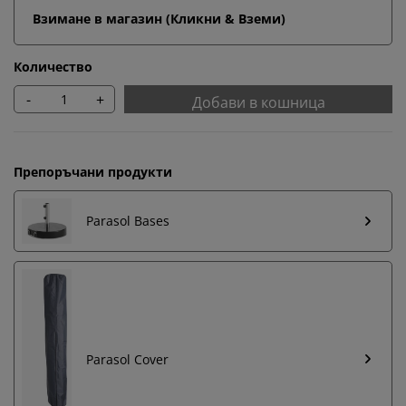
Взимане в магазин (Кликни & Вземи)
Количество
-
+
Добави в кошница
Препоръчани продукти
Parasol Bases
Parasol Cover
Персонализираме вашето преживяване