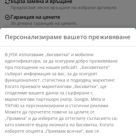
Бърза замяна и връщане
Предлагаме лесно връщане на избрани артикули.
Гаранция на цените
30-дневна гаранция на цените.
Различни опции за доставка
Персонализираме вашето преживяване
Бърза и лесна доставка по Ваш избор.
В JYSK използваме „бисквитки“ и мобилни
идентификатори, за да осигурим добро преживяване
Артикул: 3726162
при посещение на нашия уебсайт. „Бисквитките“
Инструкции за сглобяване
събират информация за вас, за да осигурят
функционалност, статистика и подходящ маркетинг.
Когато приемате маркетингови „бисквитки“, ще
споделяме вашите данни за сърфиране с
маркетингови партньори (напр. Google, Meta и
Характеристики
TikTok) за персонализирани и статични реклами.
Можете да прочетете повече за целите от
„Промяна“ и да изберете да оттеглите съгласието си,
Отзиви
като кликнете върху иконката на бисквитка. Когато
изберете опцията „Приемам всички“, вие се
(
23
)