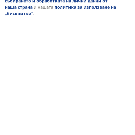
събирането и обработката на лични данни от
КАРИЕРА В JYSK
наша страна
и нашата
политика за използване на
Искате ли да работите в международна компания, където
„бисквитки“
.
усилията, ефективността и талантът се отплащат?
СКАНДИНАВСКИ КОРЕНИ
Ние сме глобални, но със скандинавски корени - основани
в Дания през 1979.
ГАРАНЦИЯ НА МАТРАЦИТЕ
25 години гаранция на нашите матраци GOLD.