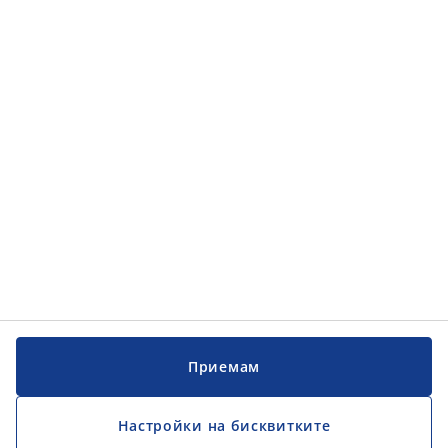
Категории
Категории
Обслужване на клиенти
Обслужване на клиенти
JYSK
JYSK
ГЛАВЕН ОФИС
Последвайте JYSK
Приемам
Настройки на бисквитките