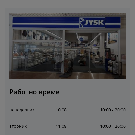
оддръжка на мебели
радинско осветление
аршафи
амки за легла
светление
ъмпинг
ардероби
снови за матрак
токи за дома
ебели за спалня
одматрачни рамки
етска стая
етски матраци
ране
етски легла
Работно време
понеделник
10
.
08
10:00 - 20:00
вторник
11
.
08
10:00 - 20:00