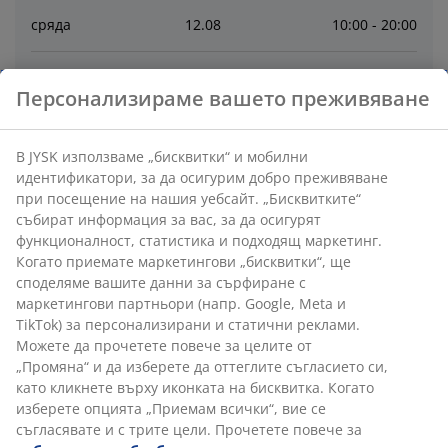
сряда
12
.
08
10:00 - 20:00
четвъртък
13
.
08
10:00 - 20:00
Персонализираме вашето преживяване
петък
14
.
08
10:00 - 20:00
В JYSK използваме „бисквитки“ и мобилни
идентификатори, за да осигурим добро преживяване
събота
15
.
08
10:00 - 20:00
при посещение на нашия уебсайт. „Бисквитките“
събират информация за вас, за да осигурят
неделя
16
.
08
10:00 - 19:00
функционалност, статистика и подходящ маркетинг.
Когато приемате маркетингови „бисквитки“, ще
споделяме вашите данни за сърфиране с
маркетингови партньори (напр. Google, Meta и
Contact
TikTok) за персонализирани и статични реклами.
Можете да прочетете повече за целите от
ОБСЛУЖВАНЕ НА КЛИЕНТИ
„Промяна“ и да изберете да оттеглите съгласието си,
като кликнете върху иконката на бисквитка. Когато
изберете опцията „Приемам всички“, вие се
съгласявате и с трите цели. Прочетете повече за