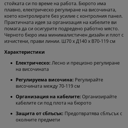
стойката си по време на работа. Бюрото има
плавно, електрическо регулиране на височината,
което контролирате без усилие с контролния панел.
Практичната идея за организация на кабелите ви
помага да си осигурите подредено работно място.
Черното бюро има минималистичен дизайн и плот с
изчистени, прави линии.
Ш70 x Д140 x В70-119 см
Характеристики
Електрическо:
Лесно и прецизно регулиране
на височината
Регулируема височина:
Регулирайте
височината между 70-119 см
Организация на кабелите:
Организирайте
кабелите си под плота на бюрото
Защита от сблъсък:
Предотвратява сблъсък с
Персонализираме вашето преживяване
околните предмети