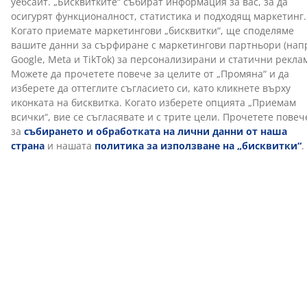
превключването между седене и стоене, докато
работите. Това насърчава по-динамичен работен
ден с възможност за промяна на работната ви
позиция. Регулирайте го, за да отговаря на точната
ви височина за седене или стоене, за да подобрите
стойката си и да намалите напрежението.
Организация на кабелите
Мрежата за управление на кабелите под плота на
бюрото улеснява организирането им. Това ви
помага да поддържате пространството си
спретнато и подредено, без кабелите да висят
свободно и да се заплитат.
Защита от сблъсък
Ако бюрото открие препятствие при регулиране
нагоре или надолу, системата за защита от сблъсък
го спира и отдръпва с няколко сантиметра. Това
помага да се предотврати повреда по бюрото или
околните предмети.