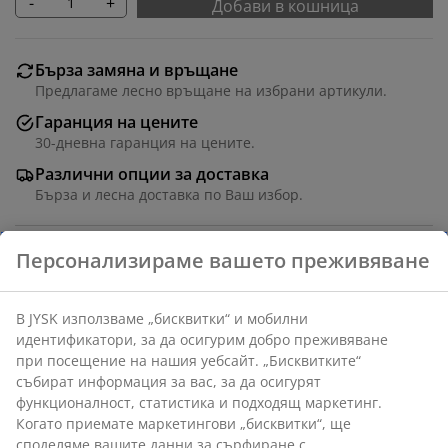
-
+
Добави в кошница
Бърза замяна и връщане
Предлагаме лесно връщане на избрани артикули.
Гаранция на цените
30-дневна гаранция на цените.
Различни опции за доставка
Бърза и лесна доставка по Ваш избор.
Декоративен фурнир. Ш57,8 x В1,6 x Дълб.49,8 см
Артикул: 3670519
Инструкции за сглобяване
Характеристики