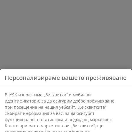
Персонализираме вашето преживяване
В JYSK използваме „бисквитки“ и мобилни
идентификатори, за да осигурим добро преживяване
при посещение на нашия уебсайт. „Бисквитките“
събират информация за вас, за да осигурят
функционалност, статистика и подходящ маркетинг.
Когато приемате маркетингови „бисквитки“, ще
споделяме вашите данни за сърфиране с