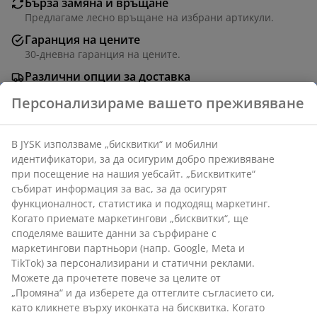
Бърза замяна и връщане
Предлагаме лесно връщане на избрани артикули.
Гаранция на цените
30-дневна гаранция на цените.
Различни опции за доставка
Бърза и лесна доставка по Ваш избор.
Декоративен фурнир. Ш80 x В73 x Дълб.46 см
Артикул: 3670484
Инструкции за сглобяване
Персонализираме вашето преживяване
Характеристики
В JYSK използваме „бисквитки“ и мобилни идентификатори,
за да осигурим добро преживяване при посещение на нашия
уебсайт. „Бисквитките“ събират информация за вас, за да