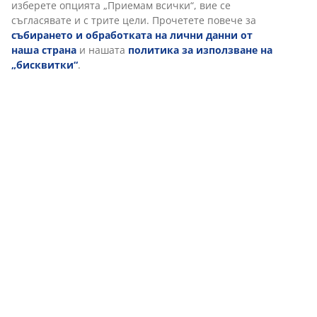
Отзиви
осигурят функционалност, статистика и подходящ маркетинг.
(
35
)
Когато приемате маркетингови „бисквитки“, ще споделяме
вашите данни за сърфиране с маркетингови партньори
(напр. Google, Meta и TikTok) за персонализирани и статични
реклами. Можете да прочетете повече за целите от
Доставка
„Промяна“ и да изберете да оттеглите съгласието си, като
кликнете върху иконката на бисквитка. Когато изберете
опцията „Приемам всички“, вие се съгласявате и с трите
цели. Прочетете повече за
събирането и обработката на
лични данни от наша страна
и нашата
политика за
използване на „бисквитки“
.