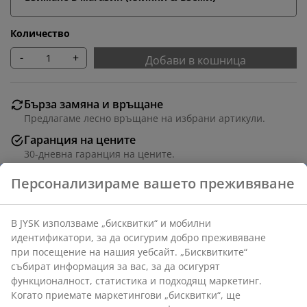
Количество
-
+
Добави в кошница
Бърза замяна и връщане
Предлагаме лесно връщане на избрани артикули.
Гаранция на цените
30-дневна гаранция на цените.
Различни опции за доставка
Бърза и лесна доставка по Ваш избор.
Артикул: 1445801
Характеристики