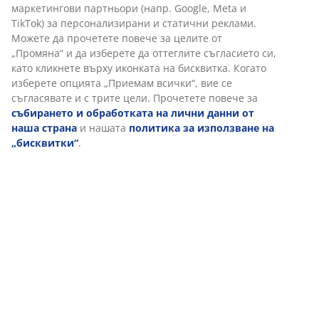
Отзиви
(
70
)
Доставка
Персонализираме вашето преживяване
В JYSK използваме „бисквитки“ и мобилни идентификатори, з