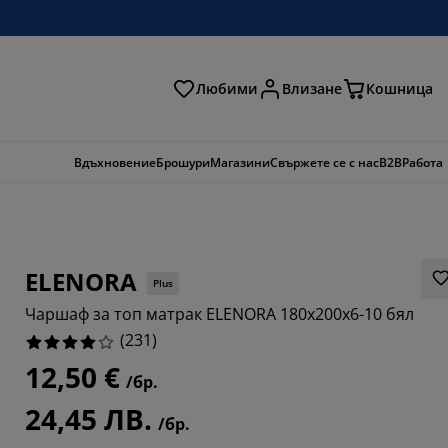
Любими
Влизане
Кошница
ене
Вдъхновение
Брошури
Магазини
Свържете се с нас
B2B
Работа
ELENORA
Plus
Чаршаф за топ матрак ELENORA 180x200x6-10 бял
(
231
)
12,50 €
/бр.
584%
24,45 ЛВ.
/бр.
9915%