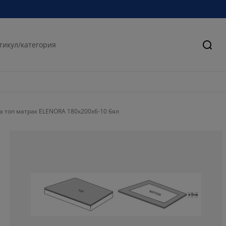
Търс
 топ матрак ELENORA 180x200x6-10 бял
55.84415584415
19.91341991341