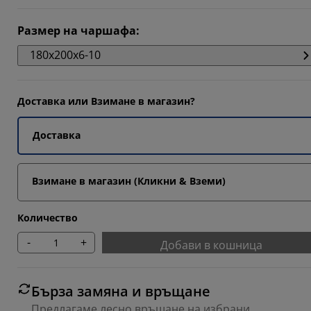
926%
Размер на чаршафа
:
493%
180x200x6-10
0822%
Доставка или Взимане в магазин?
Доставка
Взимане в магазин (Кликни & Вземи)
Количество
-
+
Добави в кошница
Бърза замяна и връщане
Предлагаме лесно връщане на избрани