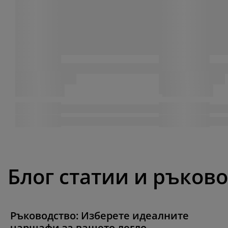
Блог статии и ръков
Ръководство: Изберете идеалните
чаршафи за вашето легло