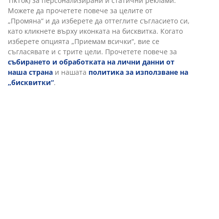
Доставка
Персонализираме вашето преживяване
В JYSK използваме „бисквитки“ и мобилни идентификатори, з
осигурим добро преживяване при посещение на нашия уебса
„Бисквитките“ събират информация за вас, за да осигурят
функционалност, статистика и подходящ маркетинг. Когато 
маркетингови „бисквитки“, ще споделяме вашите данни за с
маркетингови партньори (напр. Google, Meta и TikTok) за
персонализирани и статични реклами. Можете да прочетете
целите от „Промяна“ и да изберете да оттеглите съгласието с