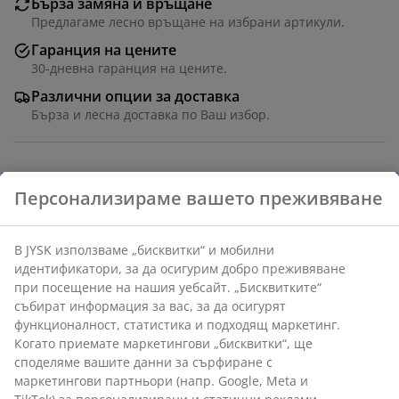
Бърза замяна и връщане
Предлагаме лесно връщане на избрани артикули.
Гаранция на цените
30-дневна гаранция на цените.
Различни опции за доставка
Бърза и лесна доставка по Ваш избор.
Артикул: 1424401
Характеристики
Отзиви
(
533
)