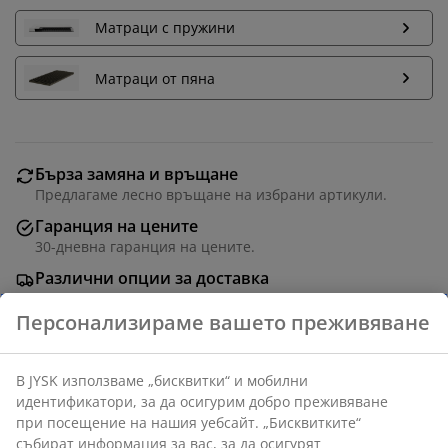
Матраци с пружини
Матраци от пяна
Бърза замяна и връщане
Предлагаме лесно връщане на избрани артикули.
Гаранция на цените
30-дневна гаранция на цените.
Различни опции за доставка
Бърза и лесна доставка по Ваш избор.
Текстил. С място за съхранение и основа с
хидравлично повдигане. Подходящ за пружинни и
матраци от пяна 180x200 см. Вкл. основа. Не вкл.
матраци. Ш199 x Д217 x В112 см