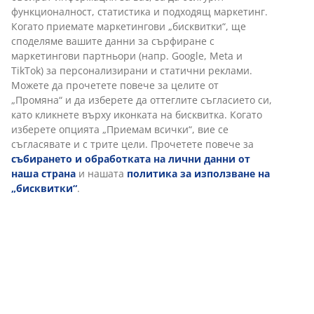
Артикул: 3601290
Инструкции за сглобяване
Характеристики
Отзиви
(
389
)
Доставка
Персонализираме вашето преживяване
В JYSK използваме „бисквитки“ и мобилни идентификатори, з