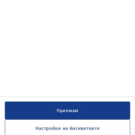
Категории
Категории
Обслужване на клиенти
Обслужване на клиенти
JYSK
JYSK
ГЛАВЕН ОФИС
Последвайте JYSK