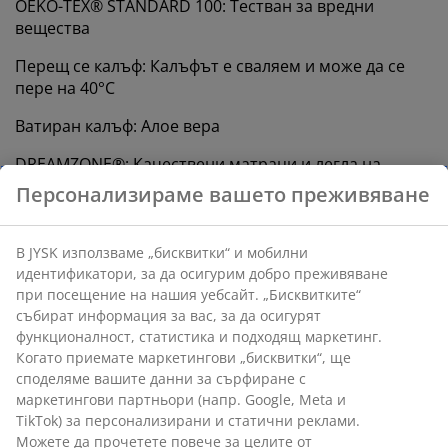
OEKO-TEX® STANDARD 100: Тестван за вредни
вещества
Перещ се калъф: Калъфът е сваляем и може да се
пере на 40°C
Ватиран калъф: Алое вера
DREAMZONE®: Качествени матраци и легла на
разумна цена, предлагани ексклузивно в JYSK
Персонализираме вашето преживяване
15-годишна гаранция: Дълготраен избор
В JYSK използваме „бисквитки“ и мобилни
Средно твърд матрак
идентификатори, за да осигурим добро преживяване
Средно твърдият матрак е универсален избор,
при посещение на нашия уебсайт. „Бисквитките“
който осигурява балансирана поддръжка и умерена
събират информация за вас, за да осигурят
адаптивност. Въпреки че комфортът варира от
функционалност, статистика и подходящ маркетинг.
човек на човек, като цяло, колкото по-тежък е
Когато приемате маркетингови „бисквитки“, ще
вашият матрак, толкова по-твърд трябва да бъде и
споделяме вашите данни за сърфиране с
обратното. Матракът трябва да е достатъчно мек
маркетингови партньори (напр. Google, Meta и
или твърд, за да поддържа гръбнака ви в права
TikTok) за персонализирани и статични реклами.
линия.
Можете да прочетете повече за целите от