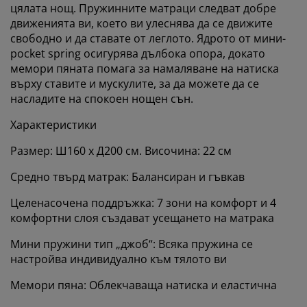
цялата нощ. Пружинните матраци следват добре
движенията ви, което ви улеснява да се движите
свободно и да ставате от леглото. Ядрото от мини-
pocket spring осигурява дълбока опора, докато
мемори пяната помага за намаляване на натиска
върху ставите и мускулите, за да можете да се
насладите на спокоен нощен сън.
Характеристики
Размер: Ш160 x Д200 см. Височина: 22 см
Средно твърд матрак: Балансиран и гъвкав
Целенасочена поддръжка: 7 зони на комфорт и 4
комфортни слоя създават усещането на матрака
Мини пружини тип „джоб“: Всяка пружина се
настройва индивидуално към тялото ви
Мемори пяна: Облекчаваща натиска и еластична